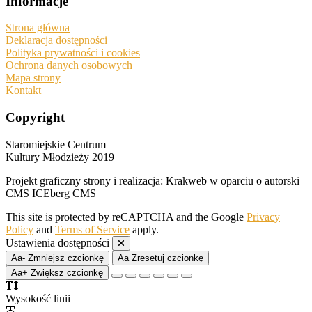
Informacje
Strona główna
Deklaracja dostępności
Polityka prywatności i cookies
Ochrona danych osobowych
Mapa strony
Kontakt
Copyright
Staromiejskie Centrum
Kultury Młodzieży 2019
Projekt graficzny strony i realizacja: Krakweb w oparciu o autorski
CMS ICEberg CMS
This site is protected by reCAPTCHA and the Google
Privacy
Policy
and
Terms of Service
apply.
Ustawienia dostępności
Aa-
Zmniejsz czcionkę
Aa
Zresetuj czcionkę
Aa+
Zwiększ czcionkę
Wysokość linii