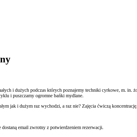
nny
ałych i dużych podczas których poznajemy techniki cyrkowe, m. in. żo
ocyklu i puszczamy ogromne bańki mydlane.
małym jak i dużym raz wychodzi, a raz nie? Zajęcia ćwiczą koncentrac
ne dostaną email zwrotny z potwierdzeniem rezerwacji.