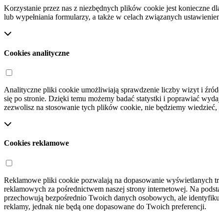
Korzystanie przez nas z niezbędnych plików cookie jest konieczne dl
lub wypełniania formularzy, a także w celach związanych ustawienie
Cookies analityczne
Analityczne pliki cookie umożliwiają sprawdzenie liczby wizyt i źród
się po stronie. Dzięki temu możemy badać statystki i poprawiać wydajn
zezwolisz na stosowanie tych plików cookie, nie będziemy wiedzieć, 
Cookies reklamowe
Reklamowe pliki cookie pozwalają na dopasowanie wyświetlanych treś
reklamowych za pośrednictwem naszej strony internetowej. Na podst
przechowują bezpośrednio Twoich danych osobowych, ale identyfikują
reklamy, jednak nie będą one dopasowane do Twoich preferencji.