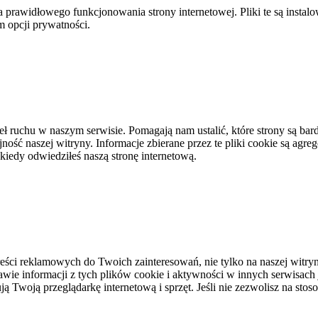
a prawidłowego funkcjonowania strony internetowej. Pliki te są insta
m opcji prywatności.
eł ruchu w naszym serwisie. Pomagają nam ustalić, które strony są bard
ość naszej witryny. Informacje zbierane przez te pliki cookie są agreg
kiedy odwiedziłeś naszą stronę internetową.
ci reklamowych do Twoich zainteresowań, nie tylko na naszej witryni
awie informacji z tych plików cookie i aktywności w innych serwisach
 Twoją przeglądarkę internetową i sprzęt. Jeśli nie zezwolisz na stos