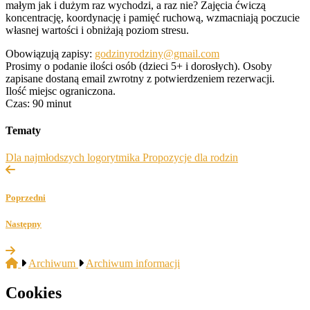
małym jak i dużym raz wychodzi, a raz nie? Zajęcia ćwiczą
koncentrację, koordynację i pamięć ruchową, wzmacniają poczucie
własnej wartości i obniżają poziom stresu.
Obowiązują zapisy:
godzinyrodziny@gmail.com
Prosimy o podanie ilości osób (dzieci 5+ i dorosłych). Osoby
zapisane dostaną email zwrotny z potwierdzeniem rezerwacji.
Ilość miejsc ograniczona.
Czas: 90 minut
Tematy
Dla najmłodszych
logorytmika
Propozycje dla rodzin
Poprzedni
Następny
Archiwum
Archiwum informacji
Cookies