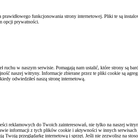
a prawidłowego funkcjonowania strony internetowej. Pliki te są insta
m opcji prywatności.
eł ruchu w naszym serwisie. Pomagają nam ustalić, które strony są bard
ość naszej witryny. Informacje zbierane przez te pliki cookie są agreg
kiedy odwiedziłeś naszą stronę internetową.
ci reklamowych do Twoich zainteresowań, nie tylko na naszej witryni
awie informacji z tych plików cookie i aktywności w innych serwisach
 Twoją przeglądarkę internetową i sprzęt. Jeśli nie zezwolisz na stos