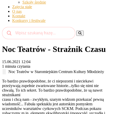
Szkoły średnie
Zajęcia stałe
O nas
Kontakt
Konkursy i festiwale
Noc Teatrów - Strażnik Czasu
15.06.2021 12:04
1 minuta czytania
Noc Teatrów w Staromiejskim Centrum Kultury Młodzieży
To bardzo prawdopodobne, że ci niepozorni i nieciekawi
przeżywają zupełnie zwariowane historie...tylko się nimi nie
chwalą. To ich sekret. To bardzo prawdopodobne, że są nawet
strażnikami
czasu i chcą nam - zwykłym, szarym widzom przekazać pewną
wiadomość... Fabuła spektaklu jest autorskim pomysłem
uczestników warsztatów cyrkowych SCKM. Podczas pokazu
zobaczymy m.in. elementy ekwilibrystyki (monocykl, szczudła i