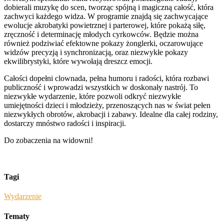
dobierali muzykę do scen, tworząc spójną i magiczną całość, która
zachwyci każdego widza. W programie znajdą się zachwycające
ewolucje akrobatyki powietrznej i parterowej, które pokażą siłę,
zręczność i determinację młodych cyrkowców. Będzie można
również podziwiać efektowne pokazy żonglerki, oczarowujące
widzów precyzją i synchronizacją, oraz niezwykłe pokazy
ekwilibrystyki, które wywołają dreszcz emocji.
Całości dopełni clownada, pełna humoru i radości, która rozbawi
publiczność i wprowadzi wszystkich w doskonały nastrój. To
niezwykłe wydarzenie, które pozwoli odkryć niezwykłe
umiejętności dzieci i młodzieży, przenoszących nas w świat pełen
niezwykłych obrotów, akrobacji i zabawy. Idealne dla całej rodziny,
dostarczy mnóstwo radości i inspiracji.
Do zobaczenia na widowni!
Tagi
Wydarzenie
Tematy