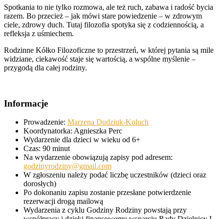
Spotkania to nie tylko rozmowa, ale też ruch, zabawa i radość bycia
razem. Bo przecież – jak mówi stare powiedzenie – w zdrowym
ciele, zdrowy duch. Tutaj filozofia spotyka się z codziennością, a
refleksja z uśmiechem.
Rodzinne Kółko Filozoficzne to przestrzeń, w której pytania są mile
widziane, ciekawość staje się wartością, a wspólne myślenie –
przygodą dla całej rodziny.
Informacje
Prowadzenie:
Marzena Dudziuk-Koluch
Koordynatorka: Agnieszka Perc
Wydarzenie dla dzieci w wieku od 6+
Czas: 90 minut
Na wydarzenie obowiązują zapisy pod adresem:
godzinyrodziny@gmail.com
W zgłoszeniu należy podać liczbę uczestników (dzieci oraz
dorosłych)
Po dokonaniu zapisu zostanie przesłane potwierdzenie
rezerwacji drogą mailową
Wydarzenia z cyklu Godziny Rodziny powstają przy
współpracy i dzięki finansowemu wsparciu Rady Dzielnicy I