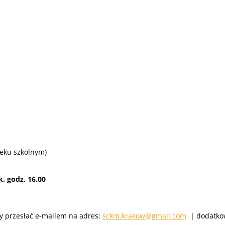
eku szkolnym)
. godz. 16.00
y przesłać e-mailem na adres:
sckm.krakow@gmail.com
| dodatkow