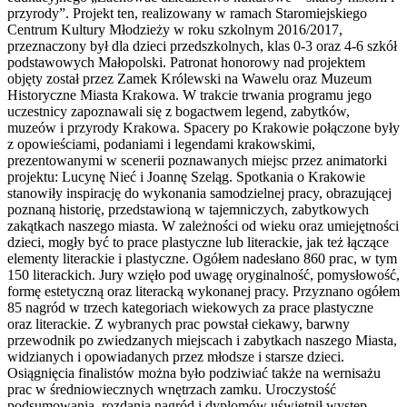
przyrody”. Projekt ten, realizowany w ramach Staromiejskiego
Centrum Kultury Młodzieży w roku szkolnym 2016/2017,
przeznaczony był dla dzieci przedszkolnych, klas 0-3 oraz 4-6 szkół
podstawowych Małopolski. Patronat honorowy nad projektem
objęty został przez Zamek Królewski na Wawelu oraz Muzeum
Historyczne Miasta Krakowa.
W trakcie trwania programu jego
uczestnicy zapoznawali się z bogactwem legend, zabytków,
muzeów i przyrody Krakowa. Spacery po Krakowie połączone były
z opowieściami, podaniami i legendami krakowskimi,
prezentowanymi w scenerii poznawanych miejsc przez animatorki
projektu: Lucynę Nieć i Joannę Szeląg. Spotkania o Krakowie
stanowiły inspirację do wykonania samodzielnej pracy, obrazującej
poznaną historię, przedstawioną w tajemniczych, zabytkowych
zakątkach naszego miasta. W zależności od wieku oraz umiejętności
dzieci, mogły być to prace plastyczne lub literackie, jak też łączące
elementy literackie i plastyczne. Ogółem nadesłano 860 prac, w tym
150 literackich. Jury wzięło pod uwagę oryginalność, pomysłowość,
formę estetyczną oraz literacką wykonanej pracy. Przyznano ogółem
85 nagród w trzech kategoriach wiekowych za prace plastyczne
oraz literackie. Z wybranych prac powstał ciekawy, barwny
przewodnik po zwiedzanych miejscach i zabytkach naszego Miasta,
widzianych i opowiadanych przez młodsze i starsze dzieci.
Osiągnięcia finalistów można było podziwiać także na wernisażu
prac w średniowiecznych wnętrzach zamku. Uroczystość
podsumowania, rozdania nagród i dyplomów uświetnił występ