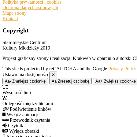
Polityka prywatności i cookies
Ochrona danych osobowych
Mapa strony
Kontakt
Copyright
Staromiejskie Centrum
Kultury Młodzieży 2019
Projekt graficzny strony i realizacja: Krakweb w oparciu o autors
This site is protected by reCAPTCHA and the Google
Privacy Policy
Ustawienia dostępności
Aa-
Zmniejsz czcionkę
Aa
Zresetuj czcionkę
Aa+
Zwiększ czcionkę
Wysokość linii
Odległość między literami
Podświetlenie linków
Wyłącz animacje
Przewodnik czytania
Czytnik
Wyłącz obrazki
Skup się na zawartości