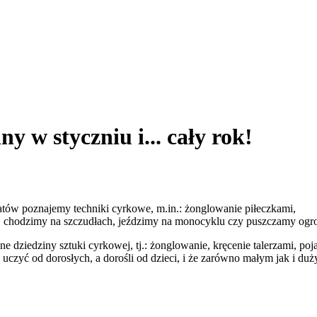
 w styczniu i... cały rok!
tów poznajemy techniki cyrkowe, m.in.: żonglowanie piłeczkami,
ami, chodzimy na szczudłach, jeździmy na monocyklu czy puszczamy og
ne dziedziny sztuki cyrkowej, tj.: żonglowanie, kręcenie talerzami, poj
ę uczyć od dorosłych, a dorośli od dzieci, i że zarówno małym jak i 