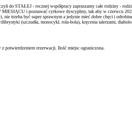
czyli do STAŁEJ - rocznej współpracy zapraszamy całe rodziny - rod
SIĄCU i poznawać cyrkowe dyscypliny, tak aby w czerwcu 2022 
, nie trzeba być super sprawnym a jedynie mieć dobre chęci i odrobi
ilibrystyki (szczudła, monocykl, rola-bola), kręcenia talerzami, diabo
 z potwierdzeniem rezerwacji. Ilość miejsc ograniczona.