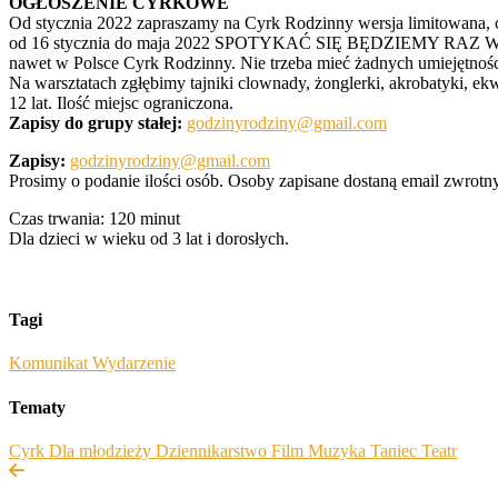
OGŁOSZENIE CYRKOWE
Od stycznia 2022 zapraszamy na Cyrk Rodzinny wersja limitowana, 
od 16 stycznia do maja 2022 SPOTYKAĆ SIĘ BĘDZIEMY RAZ W MIE
nawet w Polsce Cyrk Rodzinny. Nie trzeba mieć żadnych umiejętności
Na warsztatach zgłębimy tajniki clownady, żonglerki, akrobatyki, ekw
12 lat. Ilość miejsc ograniczona.
Zapisy do grupy stałej:
godzinyrodziny@gmail.com
Zapisy:
godzinyrodziny@gmail.com
Prosimy o podanie ilości osób. Osoby zapisane dostaną email zwrotny
Czas trwania: 120 minut
Dla dzieci w wieku od 3 lat i dorosłych.
Tagi
Komunikat
Wydarzenie
Tematy
Cyrk
Dla młodzieży
Dziennikarstwo
Film
Muzyka
Taniec
Teatr