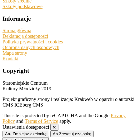
Szkoły średnie
Szkoły podstawowe
Informacje
Strona główna
Deklaracja dostępności
Polityka prywatności i cookies
Ochrona danych osobowych
Mapa strony
Kontakt
Copyright
Staromiejskie Centrum
Kultury Młodzieży 2019
Projekt graficzny strony i realizacja: Krakweb w oparciu o autorski
CMS ICEberg CMS
This site is protected by reCAPTCHA and the Google
Privacy
Policy
and
Terms of Service
apply.
Ustawienia dostępności
Aa-
Zmniejsz czcionkę
Aa
Zresetuj czcionkę