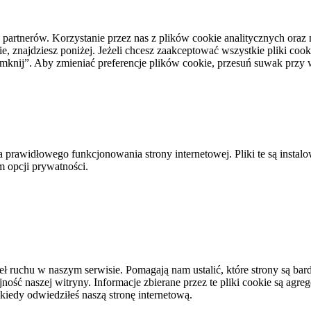
h partnerów. Korzystanie przez nas z plików cookie analitycznych or
, znajdziesz poniżej. Jeżeli chcesz zaakceptować wszystkie pliki cooki
i zamknij”. Aby zmieniać preferencje plików cookie, przesuń suwak prz
a prawidłowego funkcjonowania strony internetowej. Pliki te są insta
m opcji prywatności.
eł ruchu w naszym serwisie. Pomagają nam ustalić, które strony są bard
ość naszej witryny. Informacje zbierane przez te pliki cookie są agreg
kiedy odwiedziłeś naszą stronę internetową.