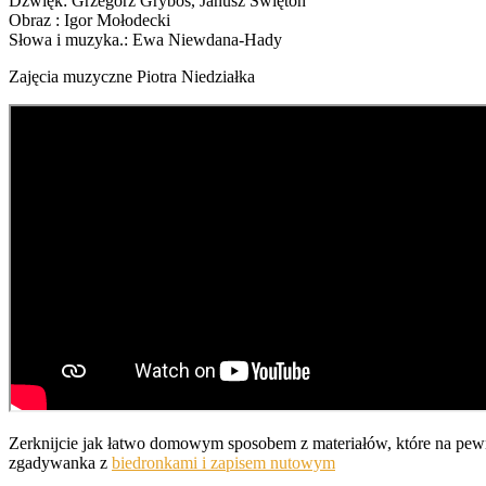
Dźwięk: Grzegorz Gryboś, Janusz Świętoń
Obraz : Igor Mołodecki
Słowa i muzyka.: Ewa Niewdana-Hady
Zajęcia muzyczne Piotra Niedziałka
Zerknijcie jak łatwo domowym sposobem z materiałów, które na pew
zgadywanka z
biedronkami i zapisem nutowym