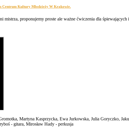
kim Centrum Kultury Młodzieży W Krakowie.
i mistrza, proponujemy proste ale ważne ćwiczenia dla śpiewających i
romotka, Martyna Kasprzycka, Ewa Jurkowska, Julia Goryczko, Jakub 
yboś - gitara, Mirosław Hady - perkusja