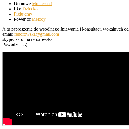
Domowe
Montessori
Eko
Dziecko
Figlujemy
Power of
Melody
A tu zaproszenie do wspólnego śpiewania i konsultacji wokalnych od 
email:
rehorowska@gmail.com
skype: karolina rehorowska
Powodzenia:)