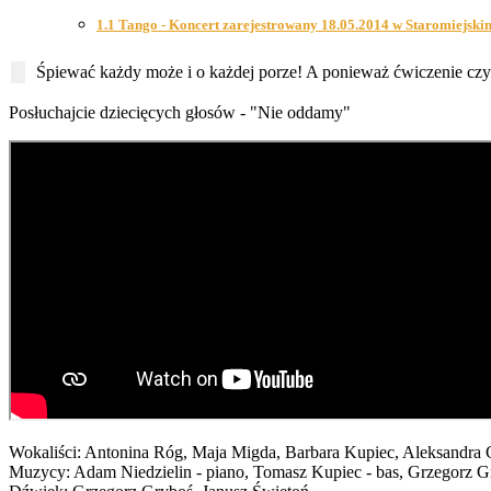
1.1 Tango - Koncert zarejestrowany 18.05.2014 w Staromiejs
Śpiewać każdy może i o każdej porze! A ponieważ ćwiczenie czyn
Posłuchajcie dziecięcych głosów - "Nie oddamy"
Wokaliści: Antonina Róg, Maja Migda, Barbara Kupiec, Aleksandra G
Muzycy: Adam Niedzielin - piano, Tomasz Kupiec - bas, Grzegorz Gr