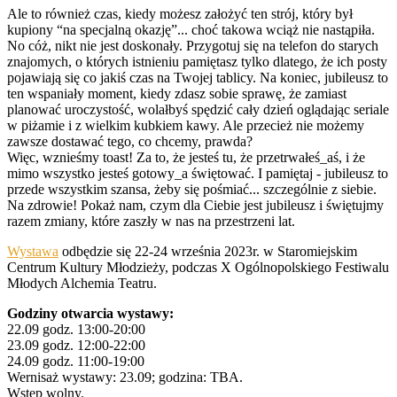
Ale to również czas, kiedy możesz założyć ten strój, który był
kupiony “na specjalną okazję”... choć takowa wciąż nie nastąpiła.
No cóż, nikt nie jest doskonały. Przygotuj się na telefon do starych
znajomych, o których istnieniu pamiętasz tylko dlatego, że ich posty
pojawiają się co jakiś czas na Twojej tablicy. Na koniec, jubileusz to
ten wspaniały moment, kiedy zdasz sobie sprawę, że zamiast
planować uroczystość, wolałbyś spędzić cały dzień oglądając seriale
w piżamie i z wielkim kubkiem kawy. Ale przecież nie możemy
zawsze dostawać tego, co chcemy, prawda?
Więc, wznieśmy toast! Za to, że jesteś tu, że przetrwałeś_aś, i że
mimo wszystko jesteś gotowy_a świętować. I pamiętaj - jubileusz to
przede wszystkim szansa, żeby się pośmiać... szczególnie z siebie.
Na zdrowie! Pokaż nam, czym dla Ciebie jest jubileusz i świętujmy
razem zmiany, które zaszły w nas na przestrzeni lat.
Wystawa
odbędzie się 22-24 września 2023r. w Staromiejskim
Centrum Kultury Młodzieży, podczas X Ogólnopolskiego Festiwalu
Młodych Alchemia Teatru.
Godziny otwarcia wystawy:
22.09 godz. 13:00-20:00
23.09 godz. 12:00-22:00
24.09 godz. 11:00-19:00
Wernisaż wystawy: 23.09; godzina: TBA.
Wstęp wolny.