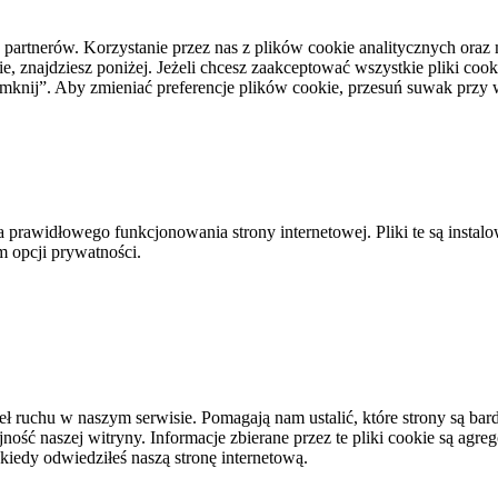
h partnerów. Korzystanie przez nas z plików cookie analitycznych or
, znajdziesz poniżej. Jeżeli chcesz zaakceptować wszystkie pliki cooki
i zamknij”. Aby zmieniać preferencje plików cookie, przesuń suwak prz
a prawidłowego funkcjonowania strony internetowej. Pliki te są insta
m opcji prywatności.
eł ruchu w naszym serwisie. Pomagają nam ustalić, które strony są bard
ość naszej witryny. Informacje zbierane przez te pliki cookie są agreg
kiedy odwiedziłeś naszą stronę internetową.