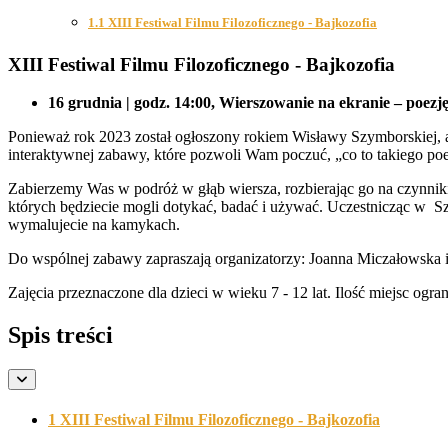
1.1 XIII Festiwal Filmu Filozoficznego - Bajkozofia
XIII Festiwal Filmu Filozoficznego - Bajkozofia
16 grudnia | godz. 14:00, Wierszowanie na ekranie – poezj
Ponieważ rok 2023 został ogłoszony rokiem Wisławy Szymborskiej, a 
interaktywnej zabawy, które pozwoli Wam poczuć, „co to takiego poe
Zabierzemy Was w podróż w głąb wiersza, rozbierając go na czynniki 
których będziecie mogli dotykać, badać i używać. Uczestnicząc w S
wymalujecie na kamykach.
Do wspólnej zabawy zapraszają organizatorzy: Joanna Miczałowska 
Zajęcia przeznaczone dla dzieci w wieku 7 - 12 lat. Ilość miejsc ogr
Spis treści
1 XIII Festiwal Filmu Filozoficznego - Bajkozofia