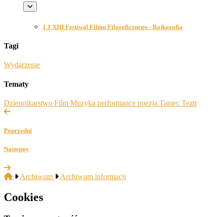
1.1 XIII Festiwal Filmu Filozoficznego - Bajkozofia
Tagi
Wydarzenie
Tematy
Dziennikarstwo
Film
Muzyka
performance
poezja
Taniec
Teatr
Poprzedni
Następny
Archiwum
Archiwum informacji
Cookies