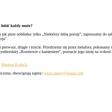
ę lubić każdy może?
jak pisze noblistka: tylko „Niektórzy lubią poezję”, zapraszamy do 
zja”.
pierwsze, drugie i trzecie. Przedrzemy się przez metafory, pokonamy n
zymborskiej „Rozmowie z kamieniem”, poznacie jego istotę na wskroś 
i
Mariusz Koluch
.
aniczona, obowiązują zapisy:
sckm.zapisy@gmail.com