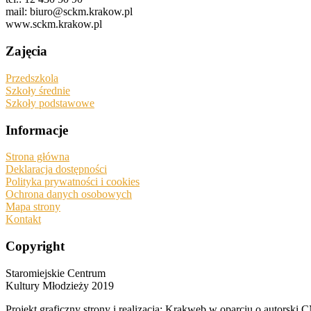
mail: biuro@sckm.krakow.pl
www.sckm.krakow.pl
Zajęcia
Przedszkola
Szkoły średnie
Szkoły podstawowe
Informacje
Strona główna
Deklaracja dostępności
Polityka prywatności i cookies
Ochrona danych osobowych
Mapa strony
Kontakt
Copyright
Staromiejskie Centrum
Kultury Młodzieży 2019
Projekt graficzny strony i realizacja: Krakweb w oparciu o autors