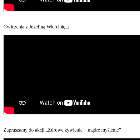
Ćwiczenia z Józefiną Wiercipiętą
Zapraszamy do akcji „Zdrowe żywienie = mądre myślenie”