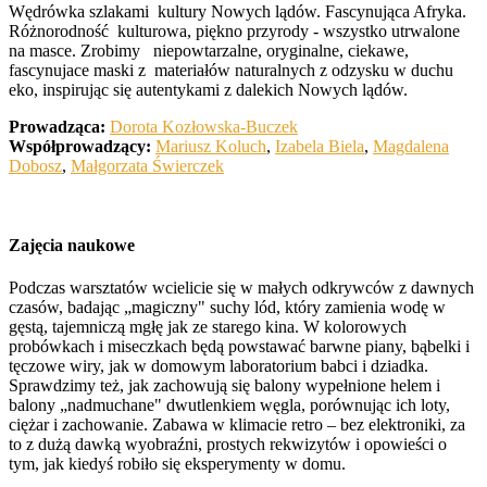
Wędrówka szlakami kultury Nowych lądów. Fascynująca Afryka.
Różnorodność kulturowa, piękno przyrody - wszystko utrwalone
na masce. Zrobimy niepowtarzalne, oryginalne, ciekawe,
fascynujace maski z materiałów naturalnych z odzysku w duchu
eko, inspirując się autentykami z dalekich Nowych lądów.
Prowadząca:
Dorota Kozłowska-Buczek
Współprowadzący:
Mariusz Koluch
,
Izabela Biela
,
Magdalena
Dobosz
,
Małgorzata Świerczek
Zajęcia naukowe
Podczas warsztatów wcielicie się w małych odkrywców z dawnych
czasów, badając „magiczny" suchy lód, który zamienia wodę w
gęstą, tajemniczą mgłę jak ze starego kina. W kolorowych
probówkach i miseczkach będą powstawać barwne piany, bąbelki i
tęczowe wiry, jak w domowym laboratorium babci i dziadka.
Sprawdzimy też, jak zachowują się balony wypełnione helem i
balony „nadmuchane" dwutlenkiem węgla, porównując ich loty,
ciężar i zachowanie. Zabawa w klimacie retro – bez elektroniki, za
to z dużą dawką wyobraźni, prostych rekwizytów i opowieści o
tym, jak kiedyś robiło się eksperymenty w domu.