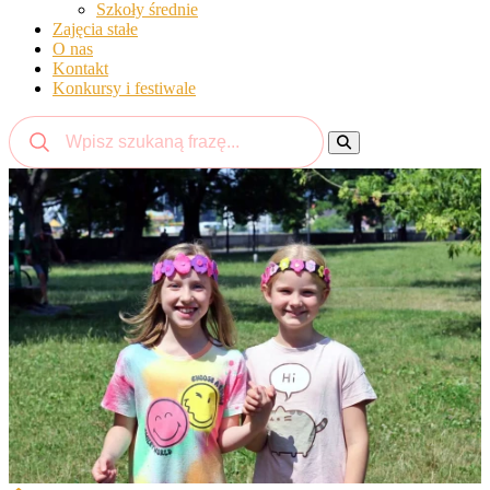
Szkoły średnie
Zajęcia stałe
O nas
Kontakt
Konkursy i festiwale