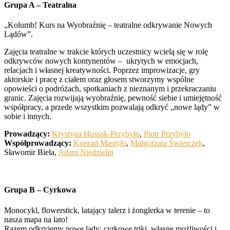
Grupa A – Teatralna
„Kolumb! Kurs na Wyobraźnię – teatralne odkrywanie Nowych
Lądów”.
Zajęcia teatralne w trakcie których uczestnicy wcielą się w rolę
odkrywców nowych kontynentów – ukrytych w emocjach,
relacjach i własnej kreatywności. Poprzez improwizacje, gry
aktorskie i pracę z ciałem oraz głosem stworzymy wspólne
opowieści o podróżach, spotkaniach z nieznanym i przekraczaniu
granic. Zajęcia rozwijają wyobraźnię, pewność siebie i umiejętność
współpracy, a przede wszystkim pozwalają odkryć „nowe lądy” w
sobie i innych.
Prowadzący:
Krystyna Hussak-Przybyło
,
Piotr Przybyło
Współprowadzący:
Konrad Mastyło
,
Małgorzata Świerczek
,
Sławomir Biela,
Adam Niedzielin
Grupa B – Cyrkowa
Monocykl, flowerstick, latający talerz i żonglerka w terenie – to
nasza mapa na lato!
Razem odkryjemy nowe lądy: cyrkowe triki, własne możliwości i