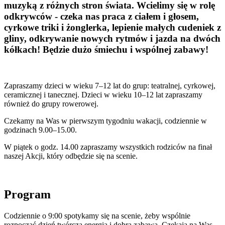
muzyką z różnych stron świata. Wcielimy się w rolę
odkrywców - czeka nas praca z ciałem i głosem,
cyrkowe triki i żonglerka, lepienie małych cudeniek z
gliny, odkrywanie nowych rytmów i jazda na dwóch
kółkach! Będzie dużo śmiechu i wspólnej zabawy!
Zapraszamy dzieci w wieku 7–12 lat do grup: teatralnej, cyrkowej,
ceramicznej i tanecznej. Dzieci w wieku 10–12 lat zapraszamy
również do grupy rowerowej.
Czekamy na Was w pierwszym tygodniu wakacji, codziennie w
godzinach 9.00–15.00.
W piątek o godz. 14.00 zapraszamy wszystkich rodziców na finał
naszej Akcji, który odbędzie się na scenie.
Program
Codziennie o 9:00 spotykamy się na scenie, żeby wspólnie
rozpocząć dzień twórczą energią i dobrą zabawą. Czekają na Was