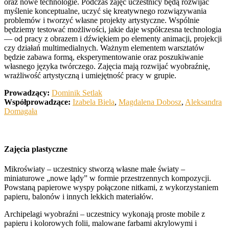
oraz nowe technologie. Podczas zajęć uczestnicy będą rozwijać
myślenie konceptualne, uczyć się kreatywnego rozwiązywania
problemów i tworzyć własne projekty artystyczne. Wspólnie
będziemy testować możliwości, jakie daje współczesna technologia
— od pracy z obrazem i dźwiękiem po elementy animacji, projekcji
czy działań multimedialnych. Ważnym elementem warsztatów
będzie zabawa formą, eksperymentowanie oraz poszukiwanie
własnego języka twórczego. Zajęcia mają rozwijać wyobraźnię,
wrażliwość artystyczną i umiejętność pracy w grupie.
Prowadzący:
Dominik Setlak
Współprowadzące:
Izabela Biela
,
Magdalena Dobosz
,
Aleksandra
Domagała
Zajęcia plastyczne
Mikroświaty – uczestnicy stworzą własne małe światy –
miniaturowe „nowe lądy” w formie przestrzennych kompozycji.
Powstaną papierowe wyspy połączone nitkami, z wykorzystaniem
papieru, balonów i innych lekkich materiałów.
Archipelagi wyobraźni – uczestnicy wykonają proste mobile z
papieru i kolorowych folii, malowane farbami akrylowymi i