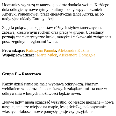
Uczestnicy wyruszą w taneczną podróż dookoła świata. Każdego
dnia odkryjemy nowe rytmy i kultury – od gorących brzmień
Ameryki Południowej, przez energetyczne tańce Afryki, aż po
tradycyjne układy Europy i Azji.
Zajęcia połączą naukę podstaw różnych stylów tanecznych z
zabawą, kreatywnym ruchem oraz pracą w grupie. Uczestnicy
poznają charakterystyczne kroki, muzykę i ciekawostki związane z
poszczególnymi regionami świata.
Prowadzące:
Katarzyna Pamuła
,
Aleksandra Kuźma
Współprowadzące:
Marta Műck
,
Aleksandra Domagała
Grupa E – Rowerowa
Każdy dzień stanie się małą wyprawą odkrywczą. Naszym
wehikułem w podróżach po ciekawych zakątkach miasta oraz w
odkrywaniu własnych możliwości będzie rower.
„Nowe lądy” mogą oznaczać wszystko, co jeszcze nieznane – nową
trasę, tajemnicze miejsce na mapie, leśną ścieżkę, pokonywanie
własnych słabości, nowe pomysły, pasje czy przyjaźnie.