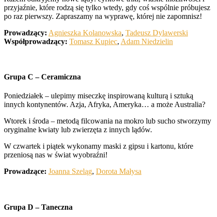
przyjaźnie, które rodzą się tylko wtedy, gdy coś wspólnie próbujesz
po raz pierwszy. Zapraszamy na wyprawę, której nie zapomnisz!
Prowadzący:
Agnieszka Kolanowska
,
Tadeusz Dylawerski
Współprowadzący:
Tomasz Kupiec
,
Adam Niedzielin
Grupa C – Ceramiczna
Poniedziałek – ulepimy miseczkę inspirowaną kulturą i sztuką
innych kontynentów. Azja, Afryka, Ameryka… a może Australia?
Wtorek i środa – metodą filcowania na mokro lub sucho stworzymy
oryginalne kwiaty lub zwierzęta z innych lądów.
W czwartek i piątek wykonamy maski z gipsu i kartonu, które
przeniosą nas w świat wyobraźni!
Prowadzące:
Joanna Szeląg
,
Dorota Małysa
Grupa D – Taneczna