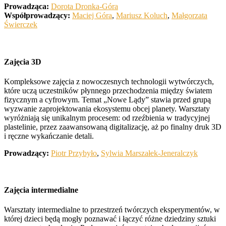
Prowadząca:
Dorota Dronka-Góra
Współprowadzący:
Maciej Góra
,
Mariusz Koluch
,
Małgorzata
Świerczek
Zajęcia 3D
Kompleksowe zajęcia z nowoczesnych technologii wytwórczych,
które uczą uczestników płynnego przechodzenia między światem
fizycznym a cyfrowym. Temat „Nowe Lądy” stawia przed grupą
wyzwanie zaprojektowania ekosystemu obcej planety. Warsztaty
wyróżniają się unikalnym procesem: od rzeźbienia w tradycyjnej
plastelinie, przez zaawansowaną digitalizację, aż po finalny druk 3D
i ręczne wykańczanie detali.
Prowadzący:
Piotr Przybyło
,
Sylwia Marszałek-Jeneralczyk
Zajęcia intermedialne
Warsztaty intermedialne to przestrzeń twórczych eksperymentów, w
której dzieci będą mogły poznawać i łączyć różne dziedziny sztuki