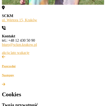
SCKM
ul. Wietora 15, Kraków
Kontakt
tel.: +48 12 430 50 90
biuro@sckm.krakow.pl
akcja lato
wakacje
Poprzedni
Następny
Cookies
Twoja prywatność