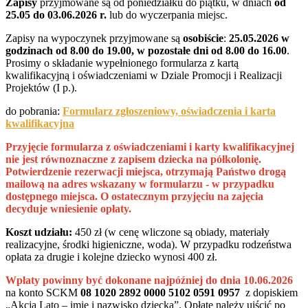
Zapisy
przyjmowane są od poniedziałku do piątku, w dniach
od
25.05 do 03.06.2026 r.
lub do wyczerpania miejsc.
Zapisy na wypoczynek przyjmowane są
osobiście
:
25.05.2026
w
godzinach od 8.00 do 19.00, w pozostałe dni od 8.00 do 16.00
.
Prosimy o składanie wypełnionego formularza z kartą
kwalifikacyjną i oświadczeniami w Dziale Promocji i Realizacji
Projektów (I p.).
do pobrania:
Formularz zgłoszeniowy, oświadczenia i karta
kwalifikacyjna
Przyjęcie formularza z oświadczeniami i karty kwalifikacyjnej
nie jest równoznaczne z zapisem dziecka na półkolonię.
Potwierdzenie rezerwacji miejsca, otrzymają Państwo drogą
mailową na adres wskazany w formularzu - w przypadku
dostępnego miejsca. O ostatecznym przyjęciu na zajęcia
decyduje wniesienie opłaty.
Koszt udziału:
450 zł (w cenę wliczone są obiady, materiały
realizacyjne, środki higieniczne, woda). W przypadku rodzeństwa
opłata za drugie i kolejne dziecko wynosi 400 zł.
Wpłaty powinny być dokonane najpóźniej do dnia 10.06.2026
na konto SCKM
08 1020 2892 0000 5102 0591 0957
z dopiskiem
„Akcja Lato – imię i nazwisko dziecka”. Opłatę należy uiścić po